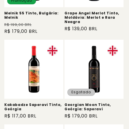
Promoção
Melnik 55 Tinto, Bulgária:
Grape Angel Merlot Tinto,
Melnik
Moldávia: Merlot e Rara
Neagra
Preço
Preço
R$ 199,00 BRL
Preço
R$ 139,00 BRL
normal
R$ 179,00 BRL
promocional
normal
Esgotado
Kakabadze Saperavi Tinto,
Georgian Moon Tinto,
Geórgia
Geórgia: Saperavi
Preço
R$ 117,00 BRL
Preço
R$ 179,00 BRL
normal
normal