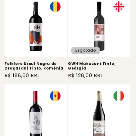
Esgotado
Folklore Ursul Negru de
GWH Mukuzani Tinto,
Dragasani Tinto, Romênia
Geórgia
Preço
R$ 188,00 BRL
Preço
R$ 128,00 BRL
normal
normal