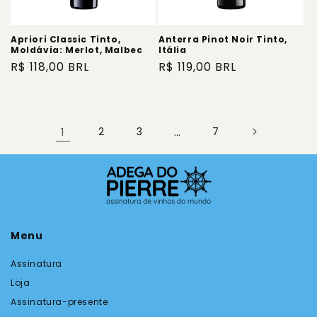
Apriori Classic Tinto,
Anterra Pinot Noir Tinto,
Moldávia: Merlot, Malbec
Itália
Preço
R$ 118,00 BRL
Preço
R$ 119,00 BRL
normal
normal
1
2
3
…
7
Menu
Assinatura
Loja
Assinatura-presente