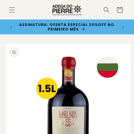
Pular
para o
Carrinho
conteúdo
NOVIDADE: 15% OFF AUTOMÁTICO NO
CHECKOUT PARA ASSINANTES!
Pular para
as
informações
do produto