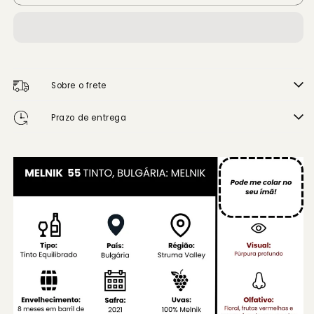
Melnik
Melnik
55
55
Tinto,
Tinto,
Bulgária:
Bulgária:
Melnik
Melnik
MAGNUM
MAGNUM
Sobre o frete
1.5L
1.5L
Prazo de entrega