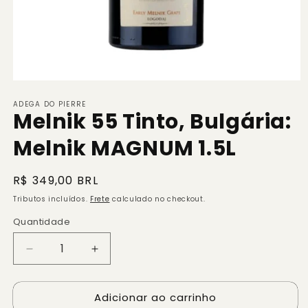
Abrir
mídia
ADEGA DO PIERRE
1
Melnik 55 Tinto, Bulgária:
na
janela
modal
Melnik MAGNUM 1.5L
Preço
R$ 349,00 BRL
normal
Tributos incluídos.
Frete
calculado no checkout.
Quantidade
Quantidade
Diminuir
Aumentar
a
a
quantidade
quantidade
Adicionar ao carrinho
de
de