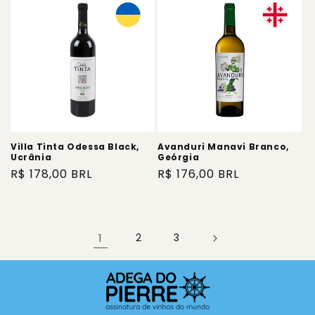
Villa Tinta Odessa Black,
Avanduri Manavi Branco,
Ucrânia
Geórgia
Preço
R$ 178,00 BRL
Preço
R$ 176,00 BRL
normal
normal
1
2
3