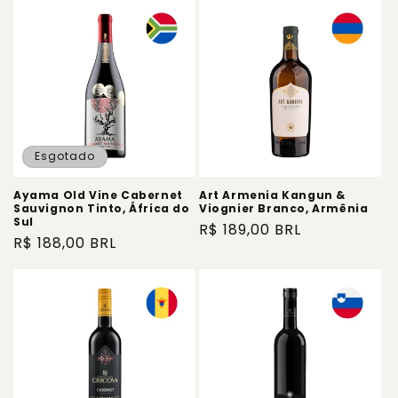
Esgotado
Ayama Old Vine Cabernet
Art Armenia Kangun &
Sauvignon Tinto, África do
Viognier Branco, Armênia
Sul
Preço
R$ 189,00 BRL
Preço
R$ 188,00 BRL
normal
normal