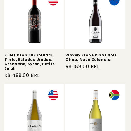
Killer Drop 689 Cellars
Woven Stone Pinot Noir
Tinto, Estados Unidos:
Ohau, Nova Zelândia
Grenache, Syrah, Petite
Preço
R$ 188,00 BRL
Sirah
normal
Preço
R$ 499,00 BRL
normal