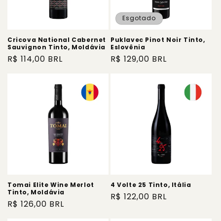
Esgotado
Cricova National Cabernet
Puklavec Pinot Noir Tinto,
Sauvignon Tinto, Moldávia
Eslovênia
Preço
R$ 114,00 BRL
Preço
R$ 129,00 BRL
normal
normal
Tomai Elite Wine Merlot
4 Volte 25 Tinto, Itália
Tinto, Moldávia
Preço
R$ 122,00 BRL
Preço
R$ 126,00 BRL
normal
normal