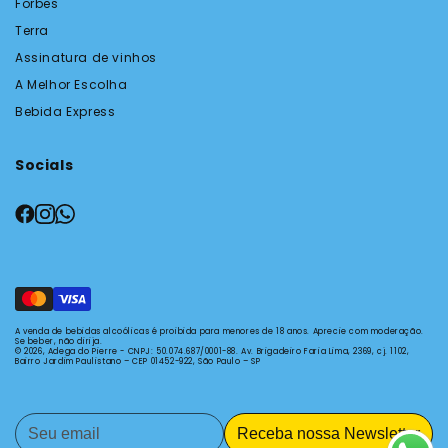
Forbes
Terra
Assinatura de vinhos
A Melhor Escolha
Bebida Express
Socials
A venda de bebidas alcoólicas é proibida para menores de 18 anos. Aprecie com moderação.
Se beber, não dirija.
© 2026, Adega do Pierre - CNPJ: 50.074.687/0001-88.
Av. Brigadeiro Faria Lima, 2369, cj. 1102,
Bairro Jardim Paulistano – CEP 01452-922, São Paulo – SP
Receba nossa Newsletter