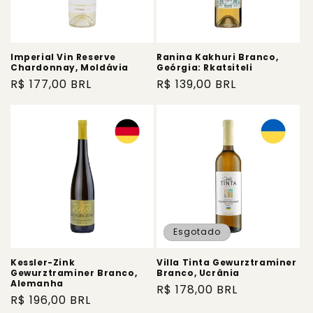
Imperial Vin Reserve
Ranina Kakhuri Branco,
Chardonnay, Moldávia
Geórgia: Rkatsiteli
Preço
R$ 177,00 BRL
Preço
R$ 139,00 BRL
normal
normal
Esgotado
Kessler-Zink
Villa Tinta Gewurztraminer
Gewurztraminer Branco,
Branco, Ucrânia
Alemanha
Preço
R$ 178,00 BRL
Preço
R$ 196,00 BRL
normal