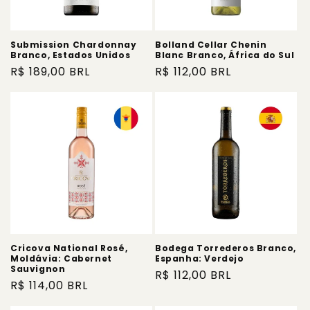
Submission Chardonnay
Bolland Cellar Chenin
Branco, Estados Unidos
Blanc Branco, África do Sul
Preço
R$ 189,00 BRL
Preço
R$ 112,00 BRL
normal
normal
Cricova National Rosé,
Bodega Torrederos Branco,
Moldávia: Cabernet
Espanha: Verdejo
Sauvignon
Preço
R$ 112,00 BRL
Preço
R$ 114,00 BRL
normal
normal