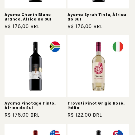
Ayama Chenin Blanc
Ayama Syrah Tinto, África
Branco, África do Sul
do Sul
Preço
R$ 176,00 BRL
Preço
R$ 176,00 BRL
normal
normal
Ayama Pinotage Tinto,
Trovati Pinot Grigio Rosé,
África do Sul
Itália
Preço
R$ 176,00 BRL
Preço
R$ 122,00 BRL
normal
normal