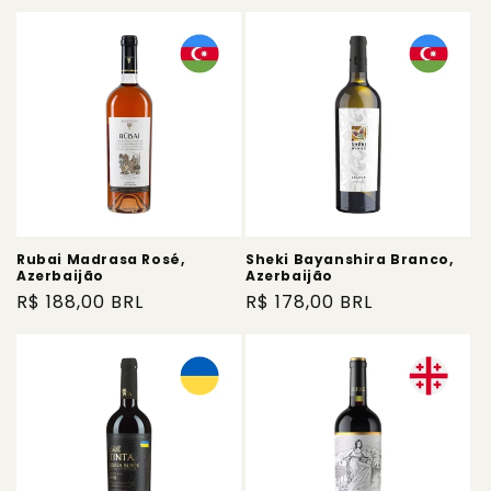
normal
Rubai Madrasa Rosé,
Sheki Bayanshira Branco,
Azerbaijão
Azerbaijão
Preço
R$ 188,00 BRL
Preço
R$ 178,00 BRL
normal
normal