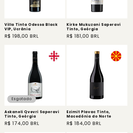
Villa Tinta Odessa Black
Kirke Mukuzani Saperavi
VIP, Ucrânia
Tinto, Geórgia
Preço
R$ 198,00 BRL
Preço
R$ 181,00 BRL
normal
normal
Esgotado
Askaneli Qvevri Saperavi
Ezimit Plavac Tinto,
Tinto, Geórgia
Macedônia do Norte
Preço
R$ 174,00 BRL
Preço
R$ 184,00 BRL
normal
normal