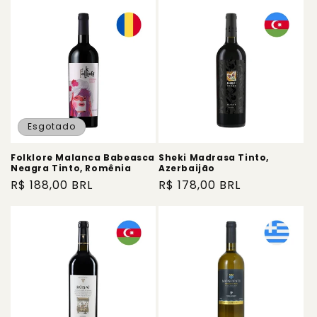
Esgotado
Folklore Malanca Babeasca
Sheki Madrasa Tinto,
Neagra Tinto, Romênia
Azerbaijão
Preço
R$ 188,00 BRL
Preço
R$ 178,00 BRL
normal
normal