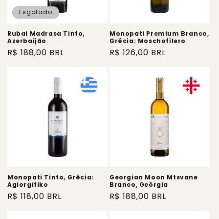
Esgotado
Rubai Madrasa Tinto,
Monopati Premium Branco,
Azerbaijão
Grécia: Moschofilero
Preço
R$ 188,00 BRL
Preço
R$ 126,00 BRL
normal
normal
Monopati Tinto, Grécia:
Georgian Moon Mtsvane
Agiorgitiko
Branco, Geórgia
Preço
R$ 118,00 BRL
Preço
R$ 188,00 BRL
normal
normal