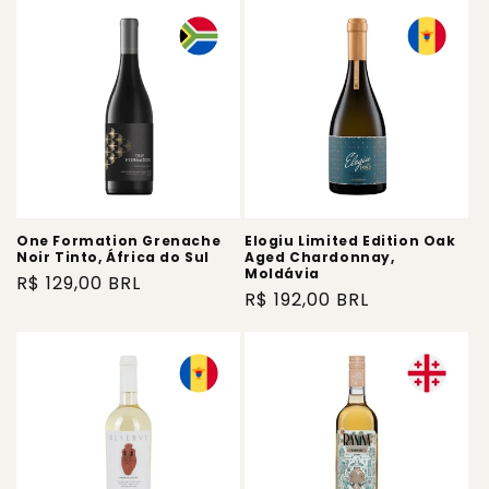
One Formation Grenache
Elogiu Limited Edition Oak
Noir Tinto, África do Sul
Aged Chardonnay,
Moldávia
Preço
R$ 129,00 BRL
Preço
R$ 192,00 BRL
normal
normal