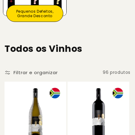
Pequenos Defeitos,
Grande Desconto
C
Todos os Vinhos
o
l
Filtrar e organizar
96 produtos
e
ç
ã
o
: