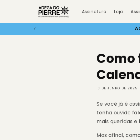
Pular
para o
Assinatura
Loja
Ass
conteúdo
NOVID
Como f
Calend
13 DE JUNHO DE 2025
Se você já é as
tenha ouvido fa
mais queridas e 
Mas afinal, como