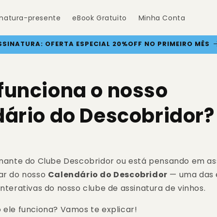
inatura-presente
eBook Gratuito
Minha Conta
ADE: 15% OFF AUTOMÁTICO NO CHECKOUT PARA ASSINANT
unciona o nosso
ário do Descobridor?
sinante do Clube Descobridor ou está pensando em ass
lar do nosso
Calendário do Descobridor
— uma das 
interativas do nosso clube de assinatura de vinhos.
 ele funciona? Vamos te explicar!