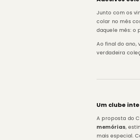
Junto com os v
colar no mês co
daquele mês: o p
Ao final do ano,
verdadeira cole
Um clube inte
A proposta do C
memórias
, est
mais especial. C