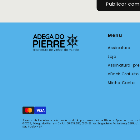
Menu
Assinatura
Loja
Assinatura-pre
eBook Gratuito
Minha Conta
A venda de bebidas alcoólicas é proibida para menores de 18 anos. Aprecie com mode
© 2026, Adega do Pierre - CNPJ: 50.074.687/0001-88.
Av. Brigadeiro Faria Lima, 2369, cj
São Paulo – SP