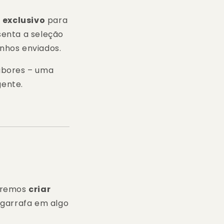
 exclusivo
para
senta a seleção
inhos enviados.
sabores – uma
gente.
ueremos
criar
a garrafa em algo