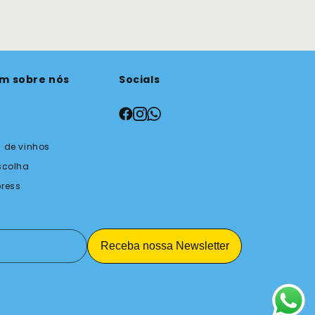
am sobre nós
Socials
 de vinhos
scolha
press
Receba nossa Newsletter