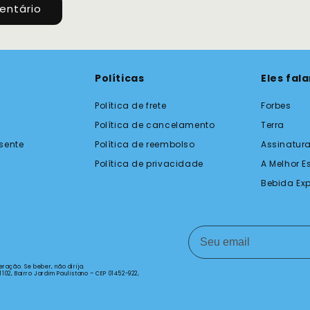
Políticas
Eles fal
Política de frete
Forbes
Política de cancelamento
Terra
sente
Política de reembolso
Assinatura
Política de privacidade
A Melhor E
Bebida Ex
ração. Se beber, não dirija.
. 1102, Bairro Jardim Paulistano – CEP 01452-922,