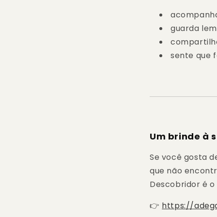
acompanha 
guarda lem
compartilh
sente que 
Um brinde à 
Se você gosta d
que não encontra
Descobridor é o
👉
https://adeg