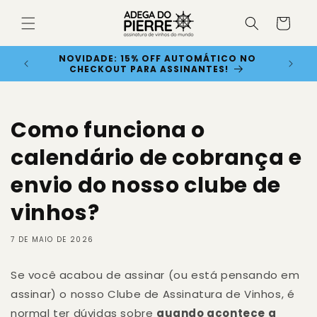
Pular
para o
Carrinho
conteúdo
OFF NO
NOVIDADE: 15% OFF AUTOMÁTICO NO
CHECKOUT PARA ASSINANTES!
Como funciona o
calendário de cobrança e
envio do nosso clube de
vinhos?
7 DE MAIO DE 2026
Se você acabou de assinar (ou está pensando em
assinar) o nosso Clube de Assinatura de Vinhos, é
normal ter dúvidas sobre
quando acontece a