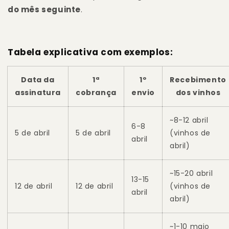
do mês seguinte
.
Tabela explicativa com exemplos:
Data da
1ª
1º
Recebimento
assinatura
cobrança
envio
dos vinhos
~8-12 abril
6-8
5 de abril
5 de abril
(vinhos de
abril
abril)
~15-20 abril
13-15
12 de abril
12 de abril
(vinhos de
abril
abril)
~1-10 maio