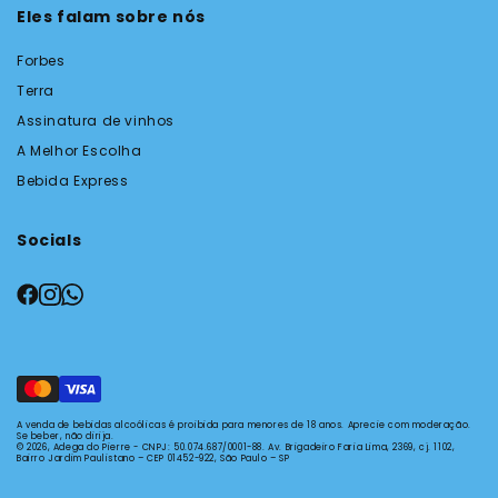
Eles falam sobre nós
Forbes
Terra
Assinatura de vinhos
A Melhor Escolha
Bebida Express
Socials
A venda de bebidas alcoólicas é proibida para menores de 18 anos. Aprecie com moderação.
Se beber, não dirija.
© 2026, Adega do Pierre - CNPJ: 50.074.687/0001-88.
Av. Brigadeiro Faria Lima, 2369, cj. 1102,
Bairro Jardim Paulistano – CEP 01452-922, São Paulo – SP